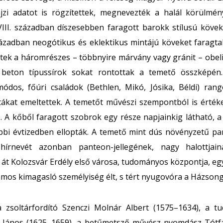
jzi adatot is rögzítettek, megnevezték a halál körülmén
XVIII. században díszesebben faragott barokk stílusú kövek
zázadban neogótikus és eklektikus mintájú köveket faragta
dtek a háromrészes – többnyire márvány vagy gránit – obeli
 beton típussírok sokat rontottak a temető összképén.
ódos, főúri családok (Bethlen, Mikó, Jósika, Béldi) rang
ptákat emeltettek. A temetőt művészi szempontból is érté
e. A kőből faragott szobrok egy része napjainkig látható, 
bbi évtizedben ellopták. A temető mint dús növényzetű par
 hírnevét azonban panteon-jellegének, nagy halottjain
át Kolozsvár Erdély első városa, tudományos központja, egy
számos kimagasló személyiség élt, s tért nyugovóra a Házson
a zsoltárfordító Szenczi Molnár Albert (1575–1634), a 
 János (1625–1659), a betűmetsző művész-nyomdász Tótfa