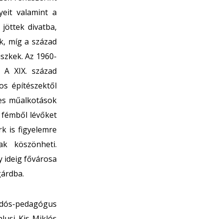
yeit valamint a
 jöttek divatba,
k, míg a század
szkek. Az 1960-
 A XIX. század
os építészektől
kes műalkotások
a fémből lévőket
k is figyelemre
ak köszönheti.
 ideig fővárosa
gárdba.
tudós-pedagógus
lusi Kis Miklós