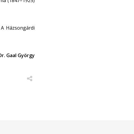
ima (1847–1925)
. A Házsongárdi
Dr. Gaal György