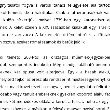
yitásától fogva a városi tanács felügyelete alá tartozi
kül temetik ide a halottakat. Csak a lutheránusoknak va
 külön sírkertjük, melyet 1739-ben egy katonatiszt a
ek. A keleti szélen a XIX. században kialakult egy izraeli
 óta le van zárva. A köztemető történelmi része a főutakt
n osztva, ezeket római számok és betűk jelölik.
di temető 2004-től az országos műemlék-jegyzékben
több szempont is indokolja. Még mindig található benne
zeknek két típusa volt elterjedve. Egyik a hasáb alakú
lyített fejkő, az eresz alá rendszerint mesterségjelvényt, 
k ki, majd következett a magyar, német vagy latin felirat 
dosabb vagy tanult embereknek gyakran koporsó alakú fe
nnek két menedékes oldalára került a felirat, néha az egyi
 verses szövege, a másikon a feleség magyar nyelvű sorai. 