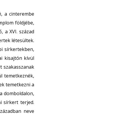
é, a cinterembe
mplom földjébe,
ő, a XVI. század
rtek létesültek.
i sírkertekben,
 kisajtón kívül
lyt szakasszanak
l temetkeznék,
ek temetkezni a
e a domboldalon,
 sírkert terjed.
században neve