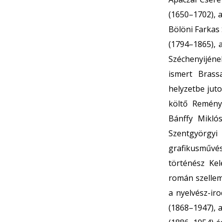
(1650–1702), 
Bölöni Farkas
(1794–1865), 
Széchenyijéne
ismert Brass
helyzetbe jut
költő Reményi
Bánffy Mikló
Szentgyörgyi 
grafikusművés
történész Kel
román szellem
a nyelvész-ir
(1868–1947), a