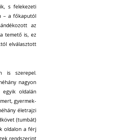
k, s felekezeti
n – a főkaputól
jándékozott az
ta temető is, ez
ól elválasztott
 is szerepel.
 néhány nagyon
, egyik oldalán
címert, gyermek-
néhány életrajzi
dkövet (tumbát)
k oldalon a férj
Ezek rendszerint