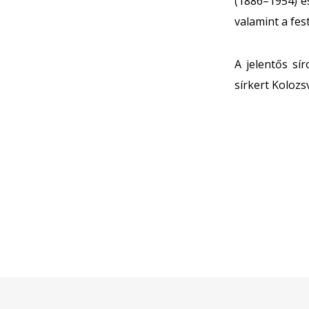
(1886–1954) é
valamint a fe
A jelentős sí
sírkert Kolozs