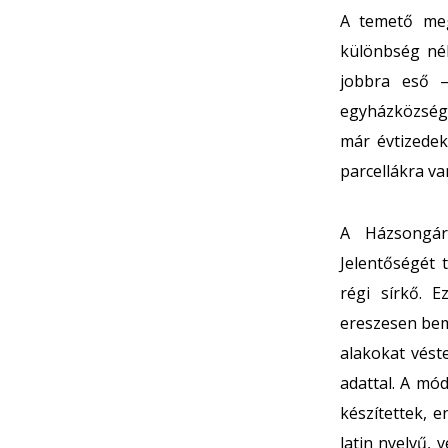
A temető megn
különbség nél
jobbra eső –
egyházközségn
már évtizedek
parcellákra va
A Házsongár
Jelentőségét 
régi sírkő. E
ereszesen bemé
alakokat véste
adattal. A mó
készítettek, e
latin nyelvű,