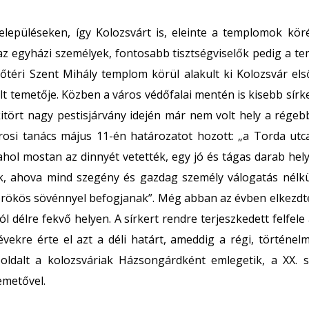
elepüléseken, így Kolozsvárt is, eleinte a templomok kör
az egyházi személyek, fontosabb tisztségviselők pedig a te
főtéri Szent Mihály templom körül alakult ki Kolozsvár els
t temetője. Közben a város védőfalai mentén is kisebb sírke
itört nagy pestisjárvány idején már nem volt hely a régebb
osi tanács május 11-én határozatot hozott: „a Torda utcai
 ahol mostan az dinnyét vetették, egy jó és tágas darab he
, ahova mind szegény és gazdag személy válogatás nélkü
 örökös sövénnyel befogjanak”. Még abban az évben elkezdt
stól délre fekvő helyen. A sírkert rendre terjeszkedett felfel
vekre érte el azt a déli határt, ameddig a régi, történelmi
oldalt a kolozsváriak Házsongárdként emlegetik, a XX. 
emetővel.