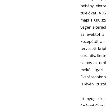
néhány életra
túlélőket. A 
majd a XIX. s
végén elterje
as évektől a
közepétől a m
tervezett kri
sora díszített
sajnos az utó
méltó. Igazi
Évszázadokon 
is lévén, itt 
Itt nyugszik 
Apáczai Csere