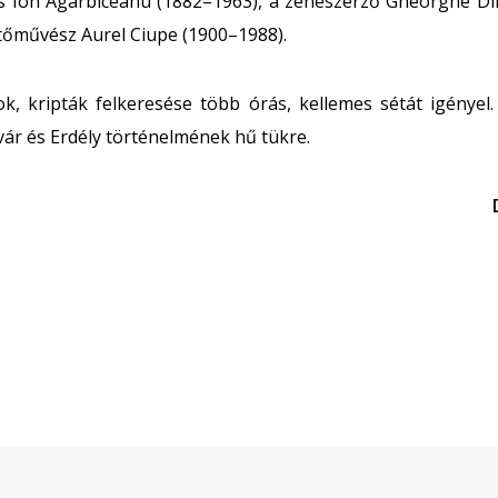
s Ion Agârbiceanu (1882–1963), a zeneszerző Gheorghe D
stőművész Aurel Ciupe (1900–1988).
rok, kripták felkeresése több órás, kellemes sétát igényel
vár és Erdély történelmének hű tükre.