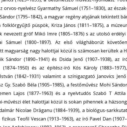
az orvos-nyelvész Gyarmathy Sámuel (1751–1830), az észak
 Sándor (1795–1842), a magyar regény atyjának tekintett bá
a folklórgyűjtő püspök, Kriza János (1811–1875), a múzeum
k nevezett gróf Mikó Imre (1805–1876) s az utolsó erdélyi 
ai Sámuel (1800–1897). Az első világháborút követőe
ott magyarság nagy halottjai közül is számosan kerültek a 
k Sándor (1890–1941) és Dsida Jenő (1907–1938), az író
s (1874–1950) és az építész-író Kós Károly (1883–1977)
István (1842–1931) valamint a színigazgató Janovics Jenő
z Gy. Szabó Béla (1905–1985), a festőművész Mohi Sándor
emen Lajos (1877–1963) és a nyelvtudós Szabó T Attila 
i-művészi élet halottjai közül is sokan pihennek a házsong
odalmár Nicolae Drăganu (1884–1939), a biológus-sarkkutat
 fizikus Teofil Vescan (1913–1963), az író Pavel Dan (1907–