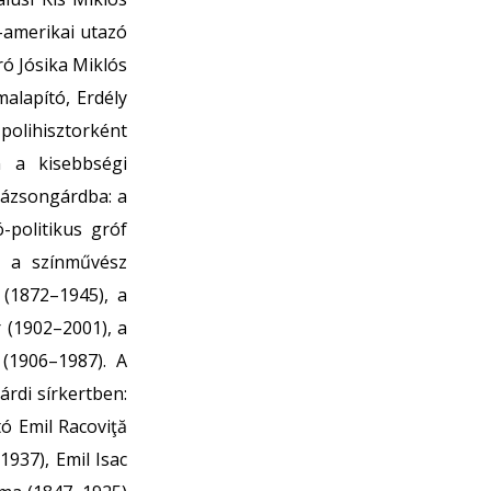
-amerikai utazó
ró Jósika Miklós
alapító, Erdély
polihisztorként
n a kisebbségi
Házsongárdba: a
-politikus gróf
, a színművész
 (1872–1945), a
 (1902–2001), a
(1906–1987). A
árdi sírkertben:
ó Emil Racoviţă
1937), Emil Isac