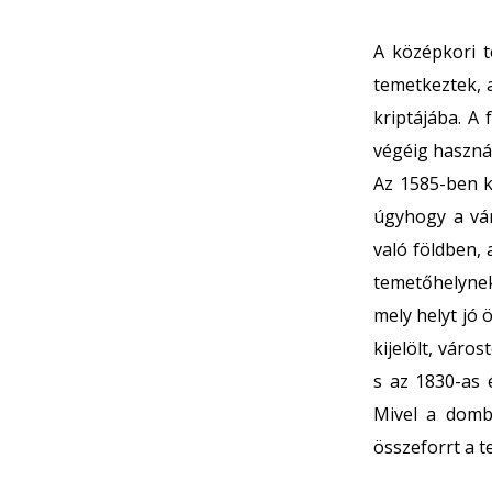
A középkori t
temetkeztek, 
kriptájába. A 
végéig használ
Az 1585-ben k
úgyhogy a vár
való földben,
temetőhelynek
mely helyt jó
kijelölt, váro
s az 1830-as é
Mivel a domb
összeforrt a t