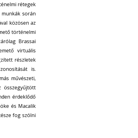
ténelmi rétegek
si munkák során
ával közösen az
mető történelmi
zárólag Brassai
mető virtuális
ített részletek
onosítását is.
 más művészeti,
z összegyűjtött
inden érdeklődő
öke és Macalik
észe fog szólni