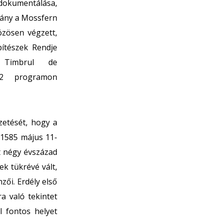
okumentálása,
vány a Mossfern
özösen végzett,
ítészek Rendje
 Timbrul de
22 programon
zetését, hogy a
 1585 május 11-
t négy évszázad
ek tükrévé vált,
zői. Erdély első
a való tekintet
l fontos helyet