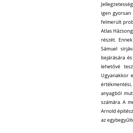
Jellegzetessé
igen gyorsan 
felmerült pro
Atlas Házsong
részét. Ennek
Sámuel sírjáv
bejárására és
lehetővé tes
Ugyanakkor e 
értékmentési,
anyagból muta
számára. A me
Arnold építés
az egybegyűlt