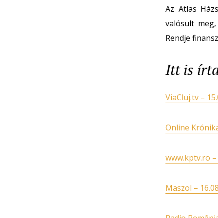
Az Atlas Házs
valósult meg,
Rendje finans
Itt is ír
ViaCluj.tv – 15
Online Krónika
www.kptv.ro –
Maszol – 16.0