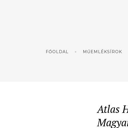
FŐOLDAL
MŰEMLÉKSÍROK
Atlas H
Magya