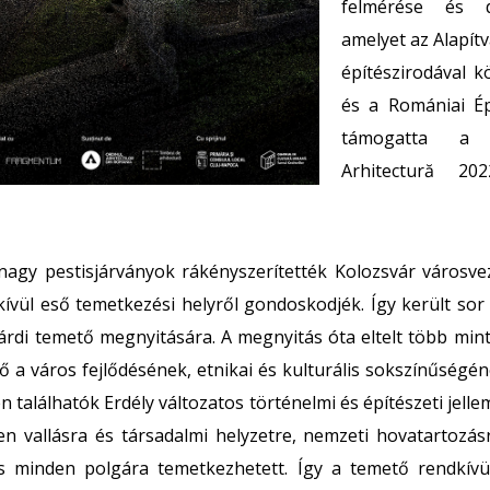
felmérése és d
amelyet az Alapít
építészirodával k
és a Romániai Ép
támogatta a
Arhitectură 20
 nagy pestisjárványok rákényszerítették Kolozsvár városve
kívül eső temetkezési helyről gondoskodjék. Így került sor
rdi temető megnyitására. A megnyitás óta eltelt több min
 a város fejlődésének, etnikai és kulturális sokszínűségén
n találhatók Erdély változatos történelmi és építészeti jellem
n vallásra és társadalmi helyzetre, nemzeti hovatartozásr
s minden polgára temetkezhetett. Így a temető rendkívü