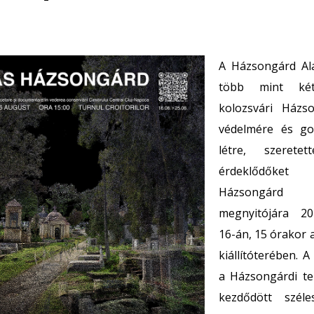
A Házsongárd Ala
több mint ké
kolozsvári Házs
védelmére és go
létre, szerete
érdeklődőke
Házsongárd c
megnyitójára 20
16-án, 15 órakor 
kiállítóterében. A
a Házsongárdi t
kezdődött széles