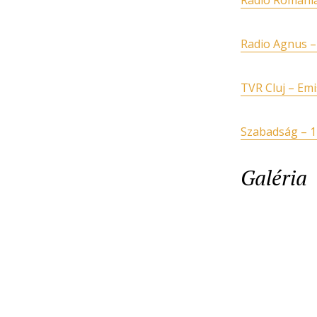
Radio România 
Radio Agnus –
TVR Cluj – Emi
Szabadság – 1
Galéria