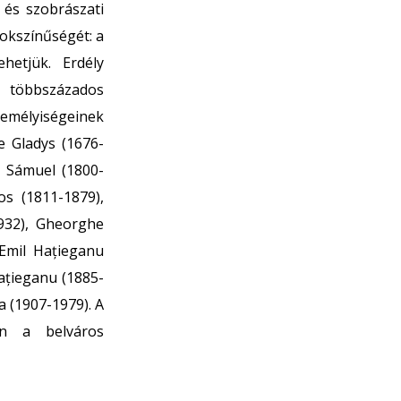
 és szobrászati
okszínűségét: a
hetjük. Erdély
z többszázados
emélyiségeinek
e Gladys (1676-
i Sámuel (1800-
os (1811-1879),
1932), Gheorghe
 Emil Hațieganu
Hațieganu (1885-
a (1907-1979). A
án a belváros