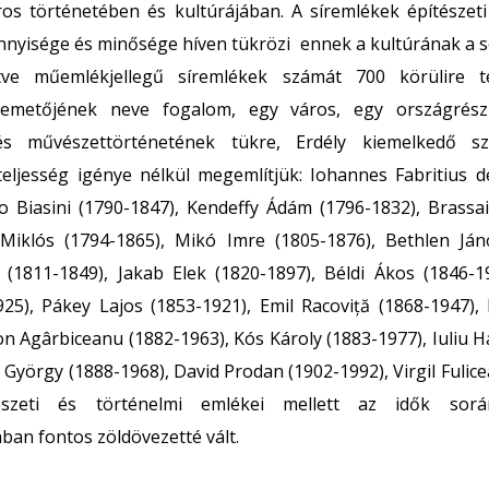
áros történetében és kultúrájában. A síremlékek építészeti
nyisége és minősége híven tükrözi ennek a kultúrának a s
tve műemlékjellegű síremlékek számát 700 körülire te
temetőjének neve fogalom, egy város, egy országrés
s művészettörténetének tükre, Erdély kiemelkedő sz
teljesség igénye nélkül megemlítjük: Iohannes Fabritius d
o Biasini (1790-1847), Kendeffy Ádám (1796-1832), Brassa
 Miklós (1794-1865), Mikó Imre (1805-1876), Bethlen Ján
(1811-1849), Jakab Elek (1820-1897), Béldi Ákos (1846-
25), Pákey Lajos (1853-1921), Emil Racoviță (1868-1947),
on Agârbiceanu (1882-1963), Kós Károly (1883-1977), Iuliu 
 György (1888-1968), David Prodan (1902-1992), Virgil Fulice
észeti és történelmi emlékei mellett az idők sor
an fontos zöldövezetté vált.