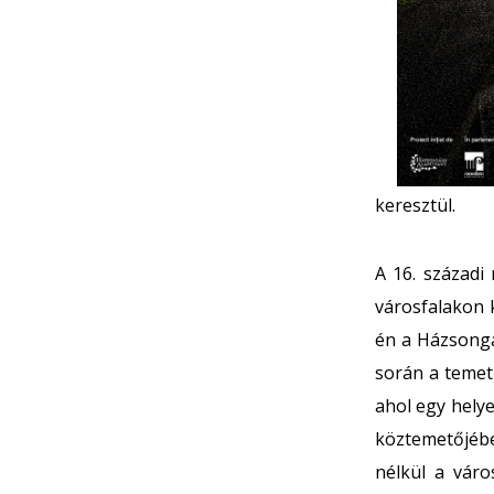
keresztül.
A 16. századi
városfalakon 
én a Házsongá
során a temető
ahol egy helye
köztemetőjébe
nélkül a váro