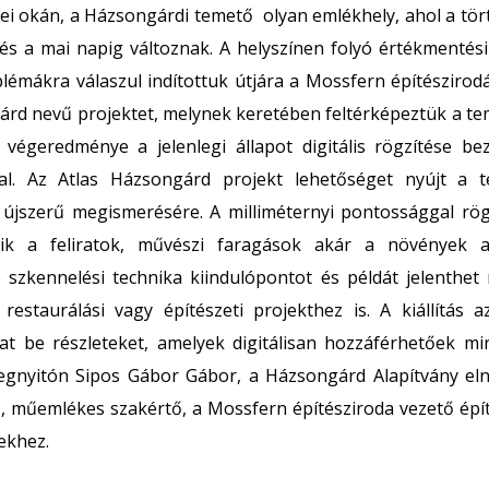
gei okán, a Házsongárdi temető olyan emlékhely, ahol a tör
és a mai napig változnak. A helyszínen folyó értékmenté
blémákra válaszul indítottuk útjára a Mossfern építészirod
árd nevű projektet, melynek keretében feltérképeztük a te
 végeredménye a jelenlegi állapot digitális rögzítése be
al. Az Atlas Házsongárd projekt lehetőséget nyújt a te
 újszerű megismerésére. A milliméternyi pontossággal rögz
zik a feliratok, művészi faragások akár a növények az
szkennelési technika kiindulópontot és példát jelenthet
 restaurálási vagy építészeti projekthez is. A kiállítás a
t be részleteket, amelyek digitálisan hozzáférhetőek m
gnyitón Sipos Gábor Gábor, a Házsongárd Alapítvány eln
z, műemlékes szakértő, a Mossfern építésziroda vezető épít
ekhez.