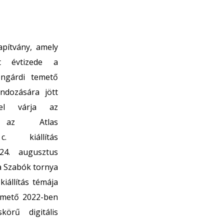
pítvány, amely
t évtizede a
ongárdi temető
ndozására jött
ttel várja az
t az Atlas
. kiállítás
24. augusztus
a Szabók tornya
 kiállítás témája
emető 2022-ben
körű digitális