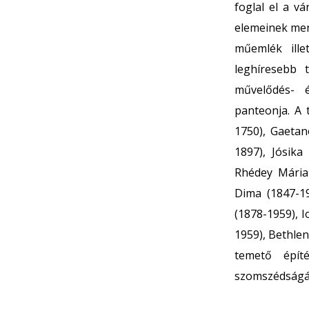
foglal el a v
elemeinek men
műemlék ille
leghíresebb 
művelődés- é
panteonja. A 
1750), Gaetan
1897), Jósika
Rhédey Mária 
Dima (1847-19
(1878-1959), I
1959), Bethlen
temető épít
szomszédságáb