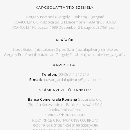
KAPCSOLATTARTÓ SZEMÉLY:
Gergely Istvánné (Gergely Elisabeta) – igazgató
RO-400124 Cluj-Napoca Bd. 21 Decembrie 1989 Nr.37. Ap.63.
(RO-400124 Kolozsvár 1989 December 21. sugárút 37/63. szám)
ALÁÍRÓK:
Sipos Gábor (hivatalosan Sipos Gavril) az alapítvány elnöke és
Gergely Erzsébet (hivatalosan Gergely Elisabeta) az alapítvány igazgatója
KAPCSOLAT
Telefon:
(0040) 741 217 210
E-mail:
hazsongardalapitvany@gmail.com
SZÁMLAVEZETŐ BANKOK:
Banca Comercială Română
Sucursala Cluj
(Román Kereskedelmi Bank, Kolozsvári Fiók)
Bankszámlaszámai:
SWIFT kód: RNCBROBU
RO21 RNCB 0106 1404 0199 0001(RON)
RO64 RNCB 0106 1404 0199 0003(HUF)