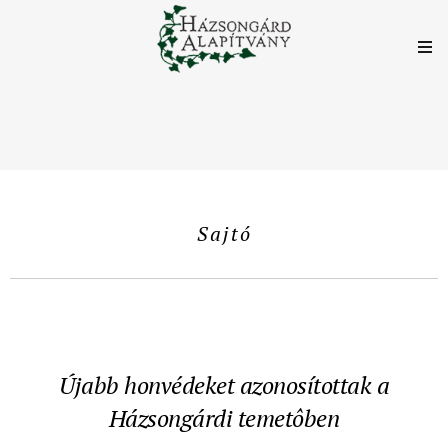
Sajtó
Újabb honvédeket azonosítottak a
Házsongárdi temetôben