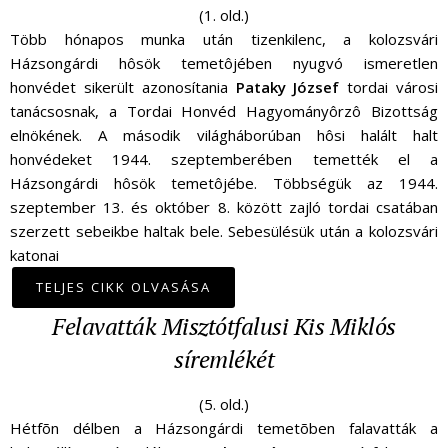
(1. old.)
Több hónapos munka után tizenkilenc, a kolozsvári
Házsongárdi hôsök temetôjében nyugvó ismeretlen
honvédet sikerült azonosítania
Pataky József
tordai városi
tanácsosnak, a Tordai Honvéd Hagyományôrzô Bizottság
elnökének. A második világháborúban hôsi halált halt
honvédeket 1944. szeptemberében temették el a
Házsongárdi hôsök temetôjébe. Többségük az 1944.
szeptember 13. és október 8. között zajló tordai csatában
szerzett sebeikbe haltak bele. Sebesülésük után a kolozsvári
katonai
TELJES CIKK OLVASÁSA
Felavatták Misztótfalusi Kis Miklós
síremlékét
(5. old.)
Hétfõn délben a Házsongárdi temetõben falavatták a