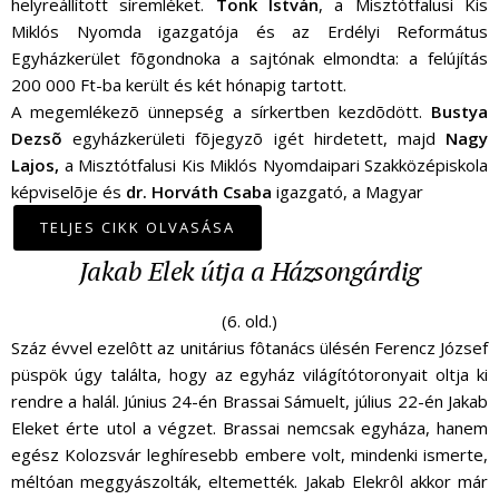
helyreállított síremléket.
Tonk István
, a Misztótfalusi Kis
Miklós Nyomda igazgatója és az Erdélyi Református
Egyházkerület fõgondnoka a sajtónak elmondta: a felújítás
200 000 Ft-ba került és két hónapig tartott.
A megemlékezõ ünnepség a sírkertben kezdõdött.
Bustya
Dezsõ
egyházkerületi fõjegyzõ igét hirdetett, majd
Nagy
Lajos,
a Misztótfalusi Kis Miklós Nyomdaipari Szakközépiskola
képviselõje és
dr. Horváth Csaba
igazgató, a Magyar
TELJES CIKK OLVASÁSA
Jakab Elek útja a Házsongárdig
(6. old.)
Száz évvel ezelôtt az unitárius fôtanács ülésén Ferencz József
püspök úgy találta, hogy az egyház világítótoronyait oltja ki
rendre a halál. Június 24-én Brassai Sámuelt, július 22-én Jakab
Eleket érte utol a végzet. Brassai nemcsak egyháza, hanem
egész Kolozsvár leghíresebb embere volt, mindenki ismerte,
méltóan meggyászolták, eltemették. Jakab Elekrôl akkor már