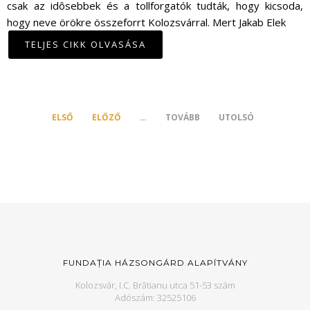
csak az idôsebbek és a tollforgatók tudták, hogy kicsoda,
hogy neve örökre összeforrt Kolozsvárral. Mert Jakab Elek
TELJES CIKK OLVASÁSA
ELSŐ
ELŐZŐ
…
TOVÁBB
UTOLSÓ
FUNDAȚIA HÁZSONGÁRD ALAPÍTVÁNY
Kolozsvár, I.C. Brătianu utca 51-53 szám
Adószám: 32525106